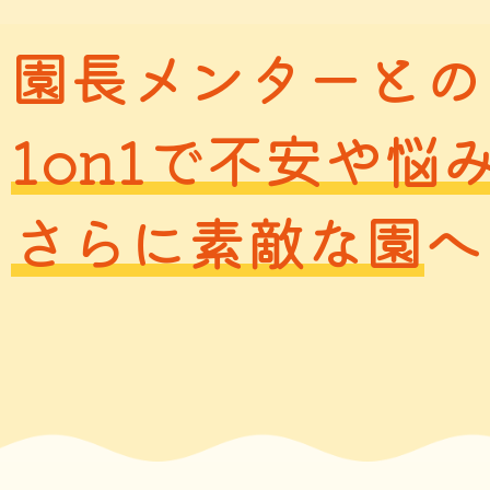
園長メンターとの
1on1で不安や悩
さらに素敵な園
へ