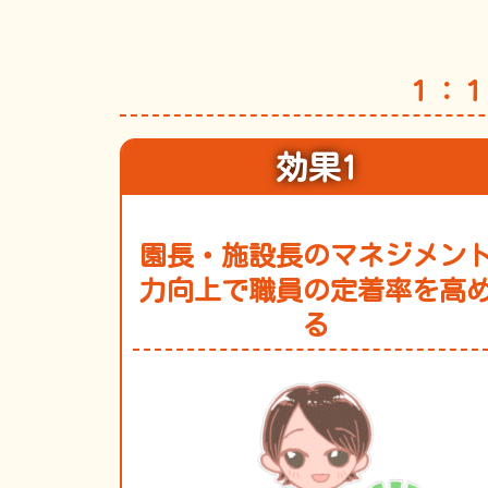
１：１
効果1
園長・施設長のマネジメン
力向上で職員の定着率を高
る