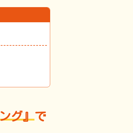
リング』
で