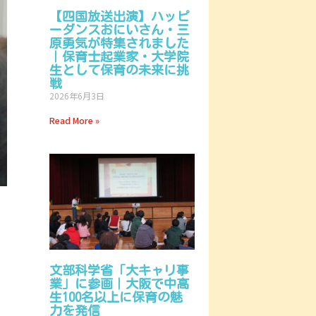
【四国放送出演】ハッピ
ーダンスおにいさん・三
原勇気が特集されました
｜保育士起業家・大学院
生として保育の未来に挑
戦
2026年6月3日
Read More »
文部科学省「大キャリ事
業」に参画｜大阪で中高
生100名以上に保育の魅
力を発信