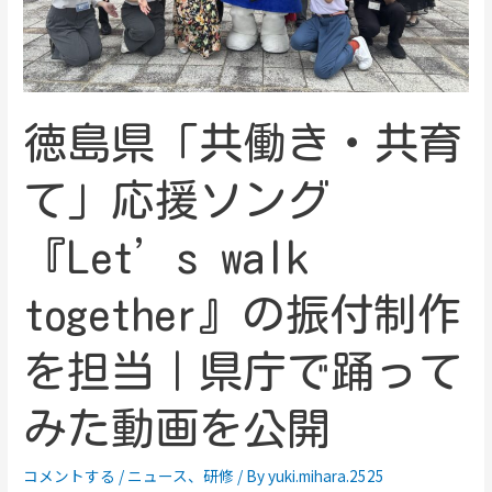
徳島県「共働き・共育
て」応援ソング
『Let’s walk
together』の振付制作
を担当｜県庁で踊って
みた動画を公開
コメントする
/
ニュース
、
研修
/ By
yuki.mihara.2525