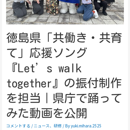
徳島県「共働き・共育
て」応援ソング
『Let’s walk
together』の振付制作
を担当｜県庁で踊って
みた動画を公開
コメントする
/
ニュース
、
研修
/ By
yuki.mihara.2525