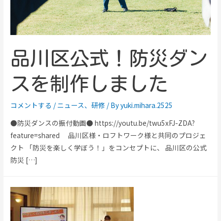
品川区公式！防災ダン
スを制作しました
コメントする
/
ニュース
、
研修
/ By
yuki.mihara.2525
●防災ダンスの振付動画● https://youtu.be/twu5xFJ-ZDA?
feature=shared 品川区様・ロフトワーク様と共同のプロジェ
クト 「防災を楽しく学ぼう！」をコンセプトに、 品川区の公式
防災 […]