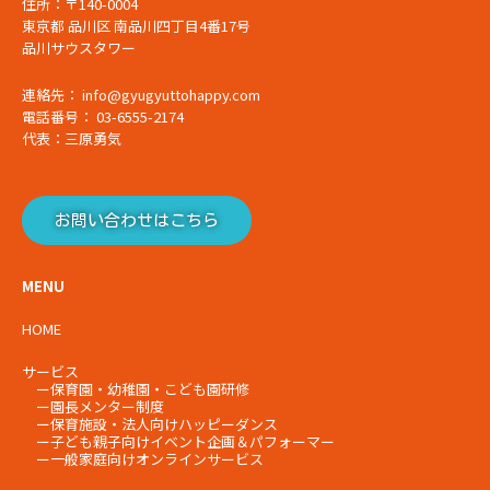
住所：〒140-0004
東京都 品川区 南品川四丁目4番17号
品川サウスタワー
連絡先： info@gyugyuttohappy.com
電話番号： 03-6555-2174
代表：三原勇気
お問い合わせはこちら
MENU
HOME
サービス
ー
保育園・幼稚園・こども園研修
ー
園長メンター制度
ー
保育施設・法人向けハッピーダンス
ー
子ども親子向けイベント企画＆パフォーマー
ー
一般家庭向けオンラインサービス