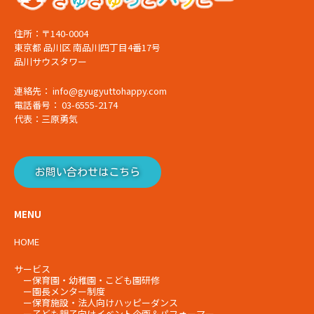
住所：〒140-0004
東京都 品川区 南品川四丁目4番17号
品川サウスタワー
連絡先： info@gyugyuttohappy.com
電話番号： 03-6555-2174
代表：三原勇気
お問い合わせはこちら
MENU
HOME
サービス
ー
保育園・幼稚園・こども園研修
ー
園長メンター制度
ー
保育施設・法人向けハッピーダンス
ー
子ども親子向けイベント企画＆パフォーマー